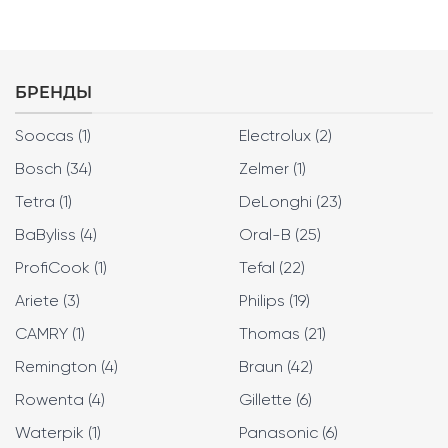
составляла
139,00 б.р..
149,00 б.р..
БРЕНДЫ
Soocas (1)
Electrolux (2)
Bosch (34)
Zelmer (1)
Tetra (1)
DeLonghi (23)
BaByliss (4)
Oral-B (25)
ProfiCook (1)
Tefal (22)
Ariete (3)
Philips (19)
CAMRY (1)
Thomas (21)
Remington (4)
Braun (42)
Rowenta (4)
Gillette (6)
Waterpik (1)
Panasonic (6)