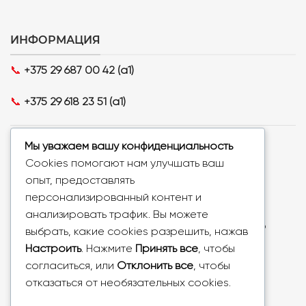
ИНФОРМАЦИЯ
📞
+375 29 687 00 42 (a1)
📞
+375 29 618 23 51 (a1)
Режим работы:
Мы уважаем вашу конфиденциальность
Понедельник - пятница с 09:00 до 18:00
Cookies помогают нам улучшать ваш
Суббота, воскресенье - выходной
опыт, предоставлять
персонализированный контент и
Самовывоз:
🚩
анализировать трафик. Вы можете
г. Минск, пр-т Пушкина, д. 28, офис. 28, 2 этаж по
выбрать, какие cookies разрешить, нажав
предварительному заказу и согласованию с
Настроить
. Нажмите
Принять все
, чтобы
менеджером
согласиться, или
Отклонить все
, чтобы
Понедельник - пятница с 10:00 до 18:00
отказаться от необязательных cookies.