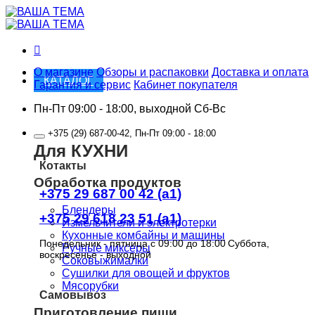
Skip
to
content
О магазине
Обзоры и распаковки
Доставка и оплата
КАТАЛОГ
Гарантия и сервис
Кабинет покупателя
Пн-Пт 09:00 - 18:00, выходной Сб-Вс
+375 (29) 687-00-42, Пн-Пт 09:00 - 18:00
Для КУХНИ
Котакты
Обработка продуктов
+375 29 687 00 42 (a1)
Блендеры
+375 29 618 23 51 (a1)
Измельчители и электротерки
Кухонные комбайны и машины
Понедельник - пятница с 09:00 до 18:00
Суббота,
Ручные миксеры
воскресенье - выходной
Соковыжималки
Сушилки для овощей и фруктов
Мясорубки
Самовывоз
Приготовление пищи