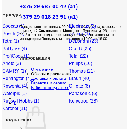
составляла
569,00 б.р..
+375 29 687 00 42 (a1)
599,00 б.р..
Бренды
+375 29 618 23 51 (a1)
Soocas (1)
Electrolux (2)
Понедельник - пятница с 09:00 до 18:00 Суббота, воскресенье
- выходной
Самовывоз:
г. Минск, пр-т Пушкина, д. 28, офис.
Bosch (34)
Zelmer (1)
28, 2 этаж по предварительному заказу и согласованию с
менеджером Понедельник - пятница с 10:00 до 18:00
Tetra (1)
DeLonghi (23)
BaByliss (4)
Oral-B (25)
ProfiCook (1)
Tefal (22)
Информация
Ariete (3)
Philips (16)
О магазине
CAMRY (1)
Thomas (21)
Обзоры и распаковки
Remington (4)
Braun (40)
Доставка и оплата
Гарантия и сервис
Rowenta (4)
Gillette (6)
Кабинет покупателя
Waterpik (1)
Panasonic (6)
Russell Hobbs (1)
Kenwood (28)
0
Karcher (11)
Покупателю