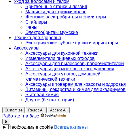
Уход за волосами и телом
Бритвенные станки и лезвия
Машинки для стрижки волос
Женские электробритвы и эпиляторы
Стайлеры
Фены
Электробритвы мужские
Техника для здоровья
Электрические зубные щетки и ирригаторы
Аксессуары
Аксессуары для кухонной техники
Измельчители пищевых отходов
Аксессуары для пылесосов, пароочистителей
Аксессуары для моек высокого давления
Аксессуары для утюгов, домашней
климатической техники
Аксессуары к товарам для красоты и здоровья
Витамины, лекарства и химия для аквариумов
Бытовая химия
Другое (без категории)
Customize
Reject All
Accept All
Работает на базе
✖
►
Необходимые cookie
Всегда активны