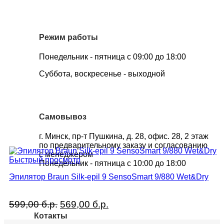
Режим работы
Понедельник - пятница с 09:00 до 18:00
Суббота, воскресенье - выходной
Самовывоз
г. Минск, пр-т Пушкина, д. 28, офис. 28, 2 этаж
по предварительному заказу и согласованию
с менеджером
Быстрый просмотр
Понедельник - пятница с 10:00 до 18:00
Эпилятор Braun Silk-epil 9 SensoSmart 9/880 Wet&Dry
Первоначальная
Текущая
599,00
б.р.
569,00
б.р.
цена
цена:
Котакты