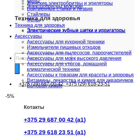
Фены
Женские электробритвы и эпиляторы
Электробритвы мужские
Бритвенные станки и лезвия
Стайлеры
Техника для здоровья
Фены
Техника для здоровья
Электрические зубные щетки и ирригаторы
Электрические зубные щетки и ирригаторы
Аксессуары
Аксессуары для кухонной техники
Измельчители пищевых отходов
Аксессуары для пылесосов, пароочистителей
Поиск
Аксессуары для моек высокого давления
товаров
Аксессуары для утюгов, домашней
климатической техники
Аксессуары к товарам для красоты и здоровья
Витамины, лекарства и химия для аквариумов
+375 (29) 687-00-42, +375 (29) 618-23-51
Бытовая химия
-5%
Котакты
+375 29 687 00 42 (a1)
+375 29 618 23 51 (a1)