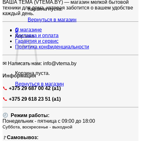
ВАША ТЕМА (VTEMA.BY) — магазин мелкой бытовой
техники для дома, которая заботится о вашем удобстве
Корзина пуста.
каждый день.
Вернуться в магазин
О магазине
0
Доставка и оплата
Корзина
Гарантия и сервис
Политика конфиденциальности
✉ Написать нам: info@vtema.by
Корзина пуста.
Информация
Вернуться в магазин
📞
+375 29 687 00 42 (a1)
📞
+375 29 618 23 51 (a1)
Режим работы:
Понедельник - пятница с 09:00 до 18:00
Суббота, воскресенье - выходной
Самовывоз:
🚩