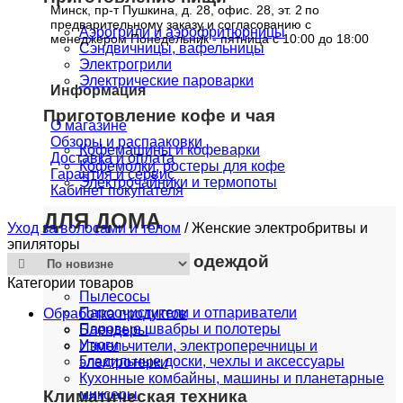
Минск, пр-т Пушкина, д. 28, офис. 28, эт. 2
по
предварительному заказу и согласованию с
Аэрогрили и аэрофритюрницы
менеджером Понедельник - пятница с 10:00 до 18:00
Сэндвичницы, вафельницы
Электрогрили
Электрические пароварки
Информация
Приготовление кофе и чая
О магазине
Обзоры и распааковки
Кофемашины и кофеварки
Доставка и оплата
Кофемолки, ростеры для кофе
Гарантия и сервис
Электрочайники и термопоты
Кабинет покупателя
ДЛЯ ДОМА
Уход за волосами и телом
/
Женские электробритвы и
эпиляторы
Уборка и уход за одеждой
Категории товаров
Пылесосы
Пароочистители и отпариватели
Обработка продуктов
Паровые швабры и полотеры
Блендеры
Утюги
Измельчители, электроперечницы и
Гладильные доски, чехлы и аксессуары
электротерки
Кухонные комбайны, машины и планетарные
Климатическая техника
миксеры