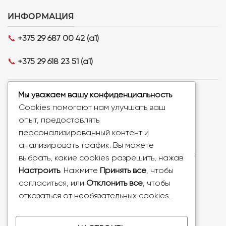
ИНФОРМАЦИЯ
📞
+375 29 687 00 42 (a1)
📞
+375 29 618 23 51 (a1)
Режим работы:
Мы уважаем вашу конфиденциальность
Понедельник - пятница с 09:00 до 18:00
Cookies помогают нам улучшать ваш
Суббота, воскресенье - выходной
опыт, предоставлять
персонализированный контент и
Самовывоз:
🚩
анализировать трафик. Вы можете
г. Минск, пр-т Пушкина, д. 28, офис. 28, 2 этаж по
выбрать, какие cookies разрешить, нажав
предварительному заказу и согласованию с
Настроить
. Нажмите
Принять все
, чтобы
менеджером
согласиться, или
Отклонить все
, чтобы
Понедельник - пятница с 10:00 до 18:00
отказаться от необязательных cookies.