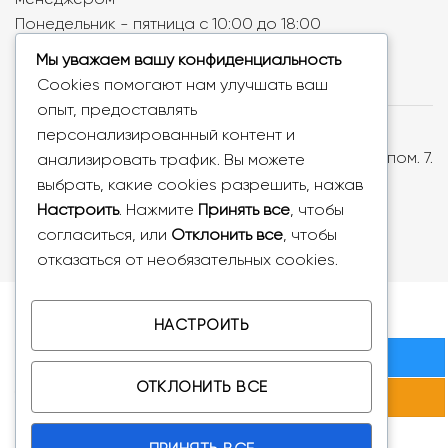
Понедельник - пятница с 10:00 до 18:00
Мы уважаем вашу конфиденциальность
Cookies помогают нам улучшать ваш
опыт, предоставлять
ООО «Ваша тема», УНП: 193779018, Республика
персонализированный контент и
Беларусь, 220073, г. Минск, ул. Скрыганова, д.6, пом. 7.
анализировать трафик. Вы можете
Регистрация от 26.07.2024г. Мингорисполком. В
выбрать, какие cookies разрешить, нажав
торговом реестре N725576 от 27.08.2024г.
Настроить
. Нажмите
Принять все
, чтобы
согласиться, или
Отклонить все
, чтобы
отказаться от необязательных cookies.
Copyright 2026 © VTEMA.BY
НАСТРОИТЬ
Количество товара Щипцы-гофре Remington S358
В КОРЗИНУ
ОТКЛОНИТЬ ВСЕ
КУПИТЬ СЕЙЧАС