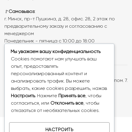
Самовывоз:
🚩
г. Минск, пр-т Пушкина, д. 28, офис. 28, 2 этаж по
предварительному заказу и согласованию с
менеджером
Понедельник - пятница с 10:00 до 18:00
Мы уважаем вашу конфиденциальность
Cookies помогают нам улучшать ваш
опыт, предоставлять
ООО «Ваша тема», УНП: 193779018, Республика
персонализированный контент и
Беларусь, 220073, г. Минск, ул. Скрыганова, д.6, пом. 7.
анализировать трафик. Вы можете
Регистрация от 26.07.2024г. Мингорисполком. В
выбрать, какие cookies разрешить, нажав
торговом реестре N725576 от 27.08.2024г.
Настроить
. Нажмите
Принять все
, чтобы
согласиться, или
Отклонить все
, чтобы
отказаться от необязательных cookies.
Copyright 2026 © VTEMA.BY
НАСТРОИТЬ