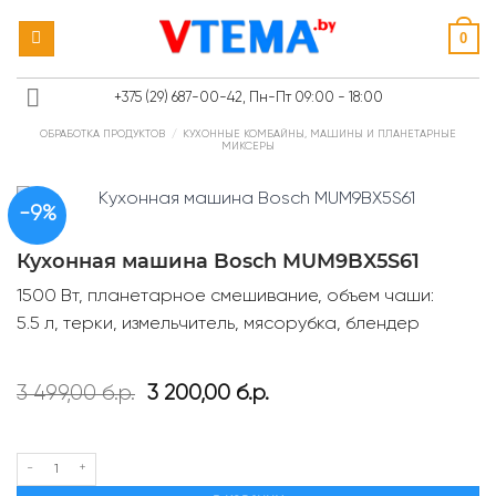
Skip
0
to
content
+375 (29) 687-00-42, Пн-Пт 09:00 - 18:00
ОБРАБОТКА ПРОДУКТОВ
/
КУХОННЫЕ КОМБАЙНЫ, МАШИНЫ И ПЛАНЕТАРНЫЕ
МИКСЕРЫ
-9%
Кухонная машина Bosch MUM9BX5S61
1500 Вт, планетарное смешивание, объем чаши:
5.5 л, терки, измельчитель, мясорубка, блендер
Первоначальная
Текущая
3 499,00
б.р.
3 200,00
б.р.
цена
цена:
составляла
3
3
200,00 б.р..
Количество товара Кухонная машина Bosch MUM9BX5S61
499,00 б.р..