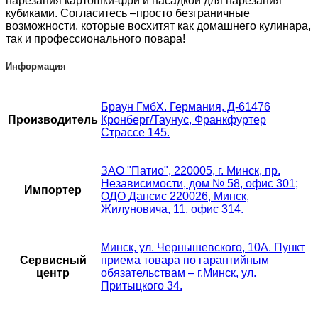
нарезания картошки-фри и насадкой для нарезания
кубиками. Согласитесь –просто безграничные
возможности, которые восхитят как домашнего кулинара,
так и профессионального повара!
Информация
Браун ГмбХ. Германия, Д-61476
Производитель
Кронберг/Таунус, Франкфуртер
Страссе 145.
ЗАО "Патио", 220005, г. Минск, пр.
Независимости, дом № 58, офис 301;
Импортер
ОДО Дансис 220026, Минск,
Жилуновича, 11, офис 314.
Минск, ул. Чернышевского, 10А. Пункт
Сервисный
приема товара по гарантийным
центр
обязательствам – г.Минск, ул.
Притыцкого 34.