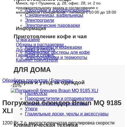
Минск, пр-т Пушкина, д. 28, офис. 28, эт. 2
по
предварительному заказу и согласованию с
Аэрогрили и аэрофритюрницы
менеджером Понедельник - пятница с 10:00 до 18:00
Сэндвичницы, вафельницы
Электрогрили
Электрические пароварки
Информация
Приготовление кофе и чая
О магазине
Обзоры и распааковки
Кофемашины и кофеварки
Доставка и оплата
Кофемолки, ростеры для кофе
Гарантия и сервис
Электрочайники и термопоты
Кабинет покупателя
ДЛЯ ДОМА
Обработка продуктов
/
Блендеры
Уборка и уход за одеждой
-10%
Пылесосы
Пароочистители и отпариватели
Погружной блендер Braun MQ 9185
Паровые швабры и полотеры
Утюги
XLI
Гладильные доски, чехлы и аксессуары
1200 Вт, 2 л, многоступенчатая регулировка скорости
Климатическая техника