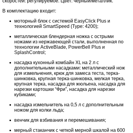
скоростей: регулируемое. Цвет: черный/металлик.
В комплектацию входит:
моторный блок с системой EasyClick Plus и
технологией SmartSpeed (Type: 4200);
металлическая блендерная ножка с острыми
ножами из нержавеющей стали, выполненная по
технологии ActiveBlade, PowerBell Plus и
SplashControl;
насадка кухонный комбайн XL на 2 л с
дополнительными насадками: металлический нож
для измельчения, крюк для замеса теста, терка-
шинковка, крупная терка-шинковка, мелкая терка,
крупная терка, насадка для жюльена, насадка для
нарезки картошки “Фри”, насадка для нарезки
кубиками;
насадка измельчитель на 0,5 л с дополнительным
ножом для колки льда;
венчик для взбивания и перемешивания;
мерный стаканчик с четкой мерной шкалой на 600