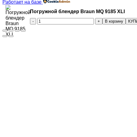
Работает на базе
Погружной блендер Braun MQ 9185 XLI
Количество
В корзину
КУП
товара
Погружной
блендер
Braun
MQ
9185
XLI