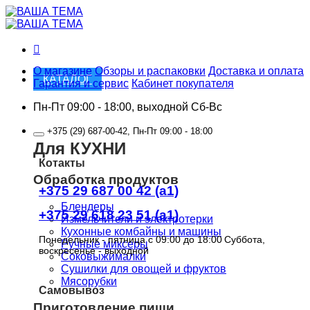
Skip
to
content
О магазине
Обзоры и распаковки
Доставка и оплата
КАТАЛОГ
Гарантия и сервис
Кабинет покупателя
Пн-Пт 09:00 - 18:00, выходной Сб-Вс
+375 (29) 687-00-42, Пн-Пт 09:00 - 18:00
Для КУХНИ
Котакты
Обработка продуктов
+375 29 687 00 42 (a1)
Блендеры
+375 29 618 23 51 (a1)
Измельчители и электротерки
Кухонные комбайны и машины
Понедельник - пятница с 09:00 до 18:00
Суббота,
Ручные миксеры
воскресенье - выходной
Соковыжималки
Сушилки для овощей и фруктов
Мясорубки
Самовывоз
Приготовление пищи