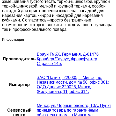
замешивания густого теста, теркой-шинковкой, крупной
теркой-шинковкой, мелкой и крупной терками, особой
насадкой для приготовления жюльена, насадкой для
нарезания картошки-фри и насадкой для нарезания
кубиками. Согласитесь –просто безграничные
возможности, которые восхитят как домашнего кулинара,
так и профессионального повара!
Информация
Браун ГмбХ. Германия, Д-61476
Производитель
Кронберг/Таунус, Франкфуртер
Страссе 145.
ЗАО "Патио", 220005, г. Минск, пр.
Независимости, дом № 58, офис 301;
Импортер
ОДО Дансис 220026, Минск,
Жилуновича, 11, офис 314.
Минск, ул. Чернышевского, 10А. Пункт
Сервисный
приема товара по гарантийным
центр
обязательствам – г.Минск, ул.