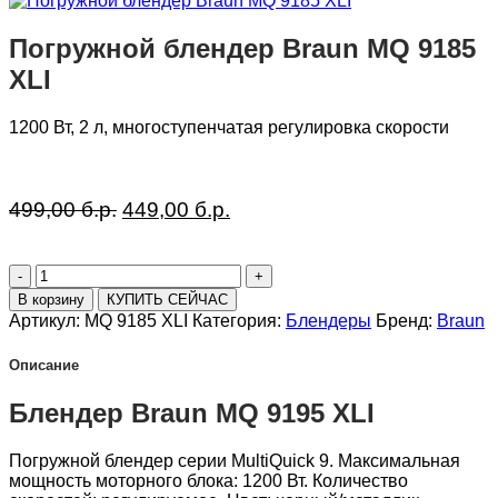
Погружной блендер Braun MQ 9185
XLI
1200 Вт, 2 л, многоступенчатая регулировка скорости
Первоначальная
Текущая
499,00
б.р.
449,00
б.р.
цена
цена:
составляла
449,00 б.р..
Количество
499,00 б.р..
товара
В корзину
КУПИТЬ СЕЙЧАС
Погружной
Артикул:
MQ 9185 XLI
Категория:
Блендеры
Бренд:
Braun
блендер
Braun
Описание
MQ
9185
Блендер Braun MQ 9195 XLI
XLI
Погружной блендер серии MultiQuick 9. Максимальная
мощность моторного блока: 1200 Вт. Количество