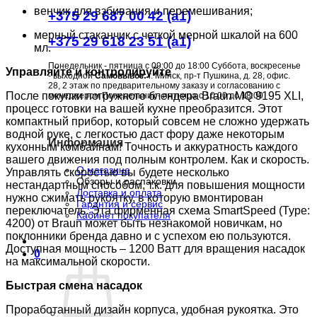
венчик для взбивания и перемешивания;
+375 29 687 00 42 (a1)
мерный стаканчик с четкой мерной шкалой на 600
+375 29 618 23 51 (a1)
мл.
Понедельник - пятница с 09:00 до 18:00 Суббота, воскресенье
Управляйте и контролируйте
- выходной
Самовывоз:
г. Минск, пр-т Пушкина, д. 28, офис.
28, 2 этаж по предварительному заказу и согласованию с
После покупки погружного блендера Braun MQ 9195 XLI,
менеджером Понедельник - пятница с 10:00 до 18:00
процесс готовки на вашей кухне преобразится. Этот
компактный прибор, который совсем не сложно удержать
водной руке, с легкостью даст фору даже некоторым
Информация
кухонным комбайнам! Точность и аккуратность каждого
вашего движения под полным контролем. Как и скорость.
О магазине
Управлять скоростью вы будете несколько
Обзоры и распаковки
нестандартным способом, т.к. для повышения мощности
Доставка и оплата
нужно сжимать рукоятку, в которую вмонтирован
Гарантия и сервис
переключатель. Эта фирменная схема SmartSpeed (Type:
Кабинет покупателя
4200) от Braun может быть незнакомой новичкам, но
поклонники бренда давно и с успехом ею пользуются.
Доступная мощность – 1200 Ватт для вращения насадок
0
на максимальной скорости.
Быстрая смена насадок
Проработанный дизайн корпуса, удобная рукоятка. Это