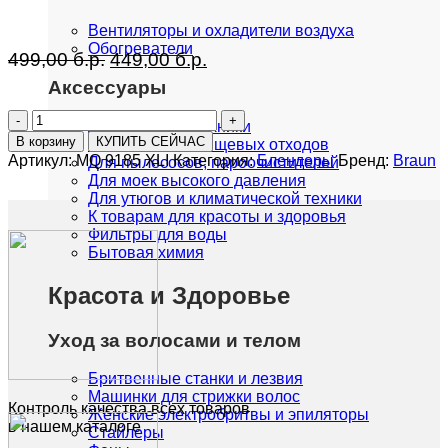
Вентиляторы и охладители воздуха
Обогреватели
Первоначальная
Текущая
499,00
б.р.
449,00
б.р.
цена
цена:
Аксессуары
составляла
449,00 б.р..
Количество
499,00 б.р..
Для кухонной техники
товара
В корзину
КУПИТЬ СЕЙЧАС
Измельчители пищевых отходов
Погружной
Артикул:
MQ 9185 XLI
Категория:
Блендеры
Бренд:
Braun
Для пылесосов, пароочистителей
блендер
Для моек высокого давления
Braun
Для утюгов и климатической техники
MQ
К товарам для красоты и здоровья
9185
Фильтры для воды
XLI
Бытовая химия
Красота и Здоровье
Уход за волосами и телом
Бритвенные станки и лезвия
Машинки для стрижки волос
Контроль качества всех товаров
Женские электробритвы и эпиляторы
в нашем каталоге
Стайлеры