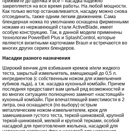
прижмите до щелчка и все – насадка надежно
закрепляется на все время работы. На любой мощности.
Как только мотор останавливается, насадку можно снова
отсоединить, также одним легким движением. Сама
блендерная ножка по умолчанию оснащена фирменными
ножами из нержавеющей стали ActiveBlade, имеет
особую конструкцию. Так, в данной модели применены
технологии PowerBell Plus и SplashControl, которые
являются визитными карточками Braun и встречаются во
многих других сериях блендеров.
Насадки разного назначения
Широкий венчик для взбивания кремов и/или жидкого
теста, закрытый измельчитель, вмещающий до 0,5 л.
ингредиентов (с собственным ножом для измельчения
кубиков льда), а т.ж. насадка кухонный комбайн. Причем
последняя предоставит вам целый ряд возможностей и
во многих ситуациях полноценно заменит «настоящий»
кухонный комбайн. При впечатляющей вместимости в 2
литра, она оснащается (по выбору) острым
металлическим ножом-измельчителем, крюк для
замешивания густого теста, теркой-шинковкой, крупной
теркой-шинковкой, мелкой и крупной терками, особой
насадкой для приготовления жюльена, насадкой для