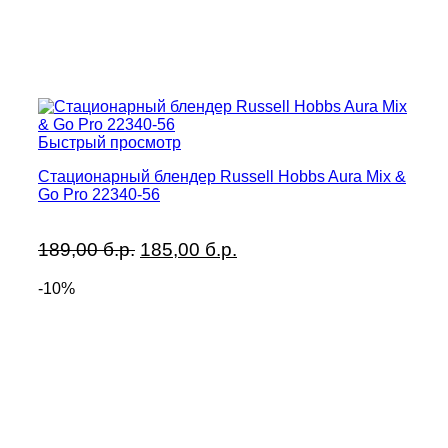
Быстрый просмотр
Стационарный блендер Russell Hobbs Aura Mix &
Go Pro 22340-56
Первоначальная
Текущая
189,00
б.р.
185,00
б.р.
цена
цена:
-10%
составляла
185,00 б.р..
189,00 б.р..