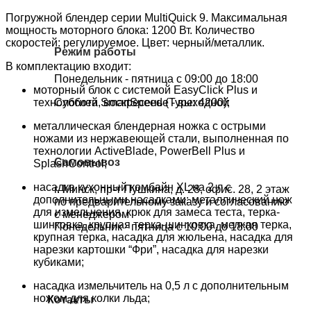
Погружной блендер серии MultiQuick 9. Максимальная
мощность моторного блока: 1200 Вт. Количество
скоростей: регулируемое. Цвет: черный/металлик.
Режим работы
В комплектацию входит:
Понедельник - пятница с 09:00 до 18:00
моторный блок с системой EasyClick Plus и
технологией SmartSpeed (Type: 4200);
Суббота, воскресенье - выходной
металлическая блендерная ножка с острыми
ножами из нержавеющей стали, выполненная по
технологии ActiveBlade, PowerBell Plus и
Самовывоз
SplashControl;
насадка кухонный комбайн XL на 2 л с
г. Минск, пр-т Пушкина, д. 28, офис. 28, 2 этаж
дополнительными насадками: металлический нож
по предварительному заказу и согласованию
для измельчения, крюк для замеса теста, терка-
с менеджером
шинковка, крупная терка-шинковка, мелкая терка,
Понедельник - пятница с 10:00 до 18:00
крупная терка, насадка для жюльена, насадка для
нарезки картошки “Фри”, насадка для нарезки
кубиками;
насадка измельчитель на 0,5 л с дополнительным
ножом для колки льда;
Котакты