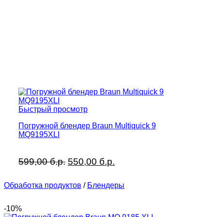
Быстрый просмотр
Погружной блендер Braun Multiquick 9
MQ9195XLI
Первоначальная
Текущая
599,00
б.р.
550,00
б.р.
цена
цена:
составляла
550,00 б.р..
Обработка продуктов
/
Блендеры
599,00 б.р..
-10%