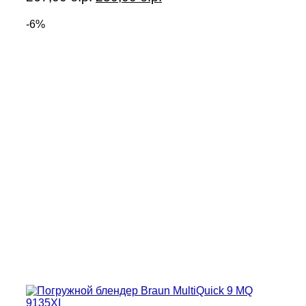
цена
цена:
-6%
составляла
250,00 б.р..
267,00 б.р..