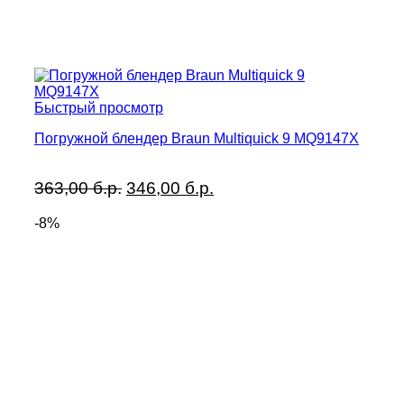
Быстрый просмотр
Погружной блендер Braun Multiquick 9 MQ9147X
Первоначальная
Текущая
363,00
б.р.
346,00
б.р.
цена
цена:
-8%
составляла
346,00 б.р..
363,00 б.р..