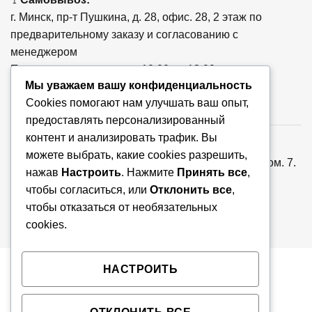
🚩
г. Минск, пр-т Пушкина, д. 28, офис. 28, 2 этаж по
предварительному заказу и согласованию с
менеджером
Понедельник - пятница с 10:00 до 18:00
Мы уважаем вашу конфиденциальность
Cookies помогают нам улучшать ваш опыт,
предоставлять персонализированный
контент и анализировать трафик. Вы
ООО «Ваша тема», УНП: 193779018, Республика
можете выбрать, какие cookies разрешить,
Беларусь, 220073, г. Минск, ул. Скрыганова, д.6, пом. 7.
нажав
Настроить
. Нажмите
Принять все
,
Регистрация от 26.07.2024г. Мингорисполком. В
чтобы согласиться, или
Отклонить все
,
торговом реестре N725576 от 27.08.2024г.
чтобы отказаться от необязательных
cookies.
Copyright 2026 © VTEMA.BY
НАСТРОИТЬ
Нет в наличии