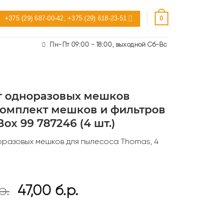
+375 (29) 687-00-42, +375 (29) 618-23-51
0
Пн-Пт 09:00 - 18:00, выходной Сб-Вс
т одноразовых мешков
омплект мешков и фильтров
ox 99 787246 (4 шт.)
оразовых мешков для пылесоса Thomas, 4
Первоначальная
Текущая
р.
47,00
б.р.
цена
цена: