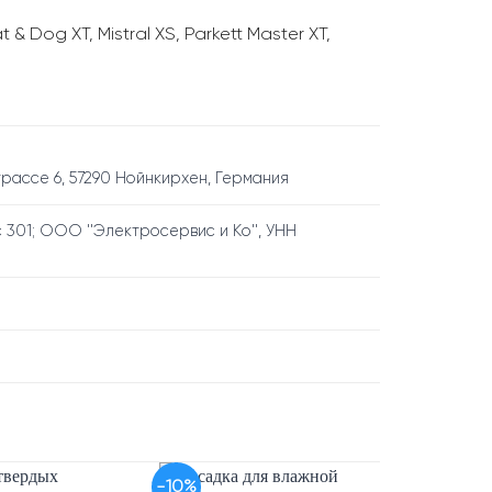
Dog XT, Mistral XS, Parkett Master XT,
трассе 6, 57290 Нойнкирхен, Германия
с 301; ООО ''Электросервис и Кo'', УНН
-10%
-11%