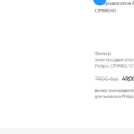
Фильтр
электродвигате
Philips CP9985/0
Пер
79,00
б.р.
49,
цен
сос
фильтр электродвига
79,00
для пылесоса Philips