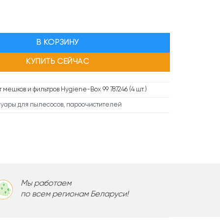
составляла
47,00 б.р..
50,00 б.р..
ра Комплект одноразовых мешков Thomas Комплект мешков и фил
В КОРЗИНУ
КУПИТЬ СЕЙЧАС
 мешков и фильтров Hygiene-Box 99 787246 (4 шт.)
уары для пылесосов, пароочистителей
Мы работаем
по всем регионам Беларуси!