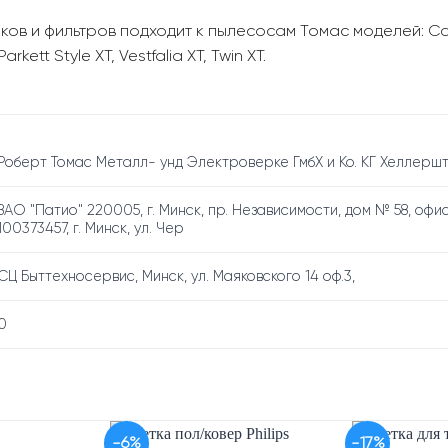
в и фильтров подходит к пылесосам Томас моделей: Cat & 
arkett Style XT, Vestfalia XT, Twin XT.
Роберт Томас Металл- унд Электроверке ГмбХ и Ко. КГ Хеллерш
ЗАО "Патио" 220005, г. Минск, пр. Независимости, дом № 58, офи
100373457, г. Минск, ул. Чер
СЦ Быттехносервис, Минск, ул. Маяковского 14 оф.3,
0
-6%
-17%