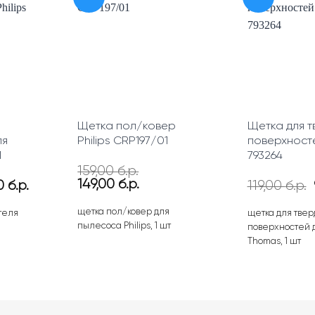
Щетка пол/ковер
Щетка для т
ля
Philips CRP197/01
поверхност
1
793264
159,00
б.р.
Первоначальная
Текущая
149,00
б.р.
воначальная
Текущая
00
б.р.
119,00
б.р.
цена
цена:
а
цена:
составляла
149,00 б.р..
тавляла
49,00 б.р..
щетка пол/ковер для
теля
щетка для твер
159,00 б.р..
 б.р..
пылесоса Philips, 1 шт
поверхностей 
Thomas, 1 шт