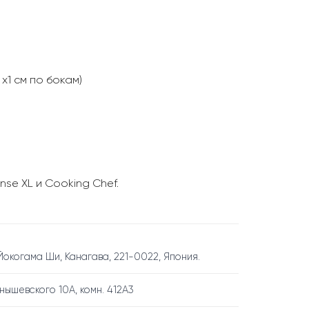
х1 см по бокам)
se XL и Cooking Chef.
окогама Ши, Канагава, 221-0022, Япония.
рнышевского 10А, комн. 412А3