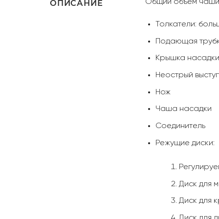
Общий объем чаши: 2
ОПИСАНИЕ
Толкатели: боль
Подающая труб
Крышка насадк
Неострый высту
Нож
Чаша насадки
Соединитель
Режущие диски:
Регулируе
Диск для 
Диск для 
Диск для 