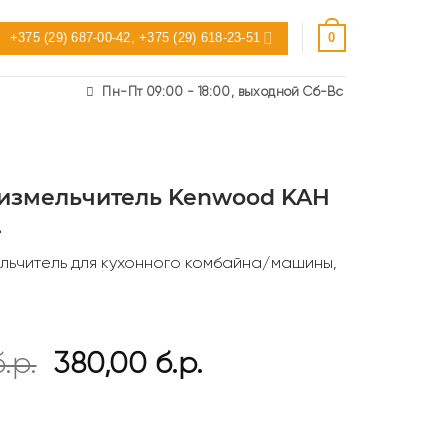
+375 (29) 687-00-42, +375 (29) 618-23-51
0
Пн-Пт 09:00 - 18:00, выходной Сб-Вс
измельчитель Kenwood KAH
L
льчитель для кухонного комбайна/машины,
Первоначальная
Текущая
б.р.
380,00
б.р.
цена
цена:
составляла
380,00 б.р..