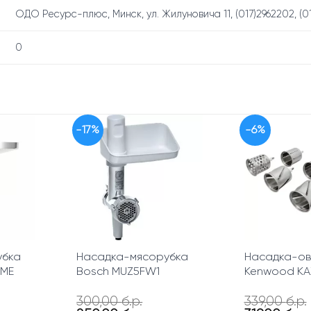
ОДО Ресурс-плюс, Минск, ул. Жилуновича 11, (017)2962202, (0
0
-17%
-6%
убка
Насадка-мясорубка
Насадка-о
0ME
Bosch MUZ5FW1
Kenwood KA
300,00
б.р.
339,00
б.р.