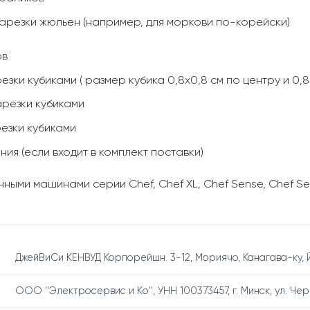
нарезки жюльен (например, для моркови по-корейски)
ов
зки кубиками ( размер кубика 0,8х0,8 см по центру и 0,8 
арезки кубиками
езки кубиками
ния (если входит в комплект поставки)
ными машинами серии Chef, Chef XL, Chef Sense, Chef Sen
ДжейВиСи КЕНВУД Корпорейшн. 3-12, Мориячо, Канагава-ку, Й
ООО ''Электросервис и Кo'', УНН 100373457, г. Минск, ул. Че