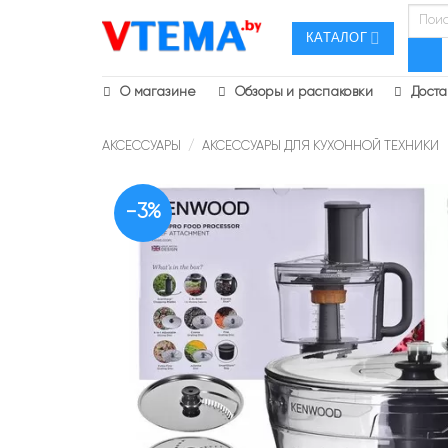
Skip
Поиск
товаро
to
КАТАЛОГ
content
О магазине
Обзоры и распаковки
Доста
АКСЕССУАРЫ
/
АКСЕССУАРЫ ДЛЯ КУХОННОЙ ТЕХНИКИ
-3%