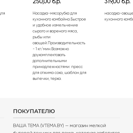
ная
ущая
Первоначальная
Текущая
Первонач
250,00
б.р.
319,00
б.р.
:
цена
цена:
цена
ц
0 б.р..
составляла
250,00 б.р..
составлял
3
для
Насадка-мясорубка для
насадка-овоще
300,00 б.р..
339,00 б.р..
кухонного комбайна.Быстрое
кухонного ком
и удобное измельчение
сырого и вареного мяса,
рыбы или
овощей.Производительность
- 1 кг/мин.Возможно
доукомплектовать
дополнительными
принадлежностями: пресс
для отжима сока, шаблон для
выпечки, терка.
ПОКУПАТЕЛЮ
ВАША ТЕМА (VTEMA.BY) — магазин мелкой