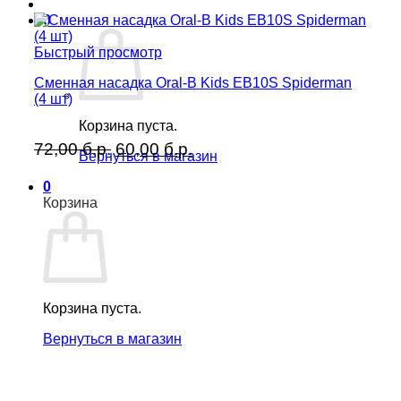
0
Быстрый просмотр
Сменная насадка Oral-B Kids EB10S Spiderman
(4 шт)
Корзина пуста.
Первоначальная
Текущая
72,00
б.р.
60,00
б.р.
Вернуться в магазин
цена
цена:
составляла
60,00 б.р..
0
Корзина
72,00 б.р..
Корзина пуста.
Вернуться в магазин