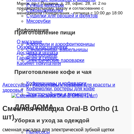
Минск, пр-т Пушкина, д. 28, офис. 28, эт. 2
по
Ручные миксеры
предварительному заказу и согласованию с
Соковыжималки
менеджером Понедельник - пятница с 10:00 до 18:00
Сушилки для овощей и фруктов
Мясорубки
Информация
Приготовление пищи
О магазине
Аэрогрили и аэрофритюрницы
Обзоры и распааковки
Сэндвичницы, вафельницы
Доставка и оплата
Электрогрили
Гарантия и сервис
Электрические пароварки
Кабинет покупателя
Приготовление кофе и чая
Кофемашины и кофеварки
Аксессуары
/
Аксессуары к товарам для красоты и
Кофемолки, ростеры для кофе
здоровья
Электрочайники и термопоты
ДЛЯ ДОМА
Сменная насадка Oral-B Ortho (1
шт)
Уборка и уход за одеждой
сменная насадка для электрической зубной щетки
Пылесосы