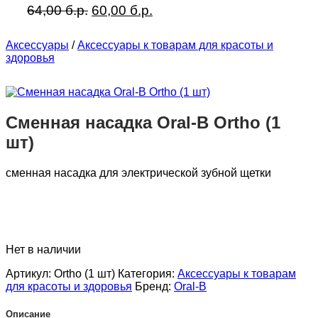
Первоначальная
Текущая
64,00
б.р.
60,00
б.р.
цена
цена:
составляла
60,00 б.р..
Аксессуары
/
Аксессуары к товарам для красоты и
64,00 б.р..
здоровья
Сменная насадка Oral-B Ortho (1
шт)
сменная насадка для электрической зубной щетки
Нет в наличии
Артикул:
Ortho (1 шт)
Категория:
Аксессуары к товарам
для красоты и здоровья
Бренд:
Oral-B
Описание