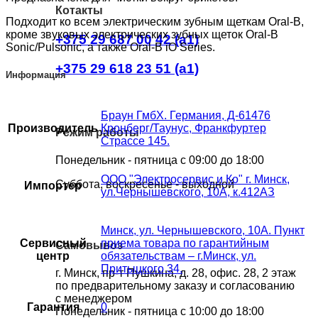
Котакты
Подходит ко всем электрическим зубным щеткам Oral-B,
кроме звуковых электрических зубных щеток Oral-B
+375 29 687 00 42 (a1)
Sonic/Pulsonic, а также Oral-B iO Series.
+375 29 618 23 51 (a1)
Информация
Браун ГмбХ. Германия, Д-61476
Производитель
Кронберг/Таунус, Франкфуртер
Режим работы
Страссе 145.
Понедельник - пятница с 09:00 до 18:00
ООО "Электросервис и Ко" г. Минск,
Суббота, воскресенье - выходной
Импортер
ул.Чернышевского, 10А, к.412АЗ
Минск, ул. Чернышевского, 10А. Пункт
Сервисный
приема товара по гарантийным
Самовывоз
центр
обязательствам – г.Минск, ул.
Притыцкого 34.
г. Минск, пр-т Пушкина, д. 28, офис. 28, 2 этаж
по предварительному заказу и согласованию
с менеджером
Гарантия
0
Понедельник - пятница с 10:00 до 18:00