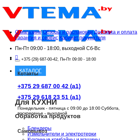
Skip
to
content
О магазине
Обзоры и распаковки
Доставка и оплата
Гарантия и сервис
Кабинет покупателя
Пн-Пт 09:00 - 18:00, выходной Сб-Вс
+375 (29) 687-00-42, Пн-Пт 09:00 - 18:00
КАТАЛОГ
Котакты
+375 29 687 00 42 (a1)
+375 29 618 23 51 (a1)
Для КУХНИ
Понедельник - пятница с 09:00 до 18:00
Суббота,
воскресенье - выходной
Обработка продуктов
Блендеры
Самовывоз
Измельчители и электротерки
Кухонные комбайны и машины