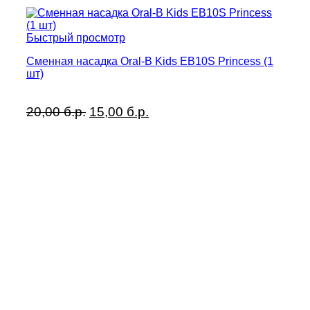
Быстрый просмотр
Сменная насадка Oral-B Kids EB10S Princess (1
шт)
Первоначальная
Текущая
20,00
б.р.
15,00
б.р.
цена
цена:
составляла
15,00 б.р..
20,00 б.р..