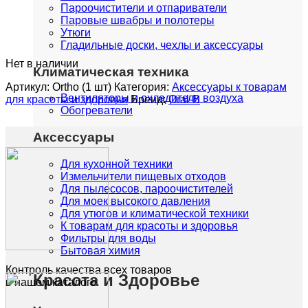
Пароочистители и отпариватели
Паровые швабры и полотеры
Утюги
Гладильные доски, чехлы и аксессуары
Нет в наличии
Климатическая техника
Артикул:
Ortho (1 шт)
Категория:
Аксессуары к товарам
Вентиляторы и охладители воздуха
для красоты и здоровья
Бренд:
Oral-B
Обогреватели
Аксессуары
Для кухонной техники
Измельчители пищевых отходов
Для пылесосов, пароочистителей
Для моек высокого давления
Для утюгов и климатической техники
К товарам для красоты и здоровья
Фильтры для воды
Бытовая химия
Контроль качества всех товаров
Красота и Здоровье
в нашем каталоге