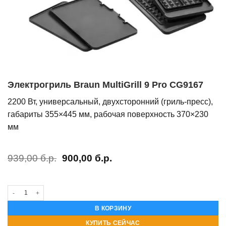
Электрогриль Braun MultiGrill 9 Pro CG9167
2200 Вт, универсальный, двухсторонний (гриль-пресс),
габариты 355×445 мм, рабочая поверхность 370×230
мм
Первоначальная
Текущая
939,00
б.р.
900,00
б.р.
цена
цена:
составляла
900,00 б.р..
939,00 б.р..
Количество товара Электрогриль Braun MultiGrill 9 Pro CG9167
В КОРЗИНУ
КУПИТЬ СЕЙЧАС