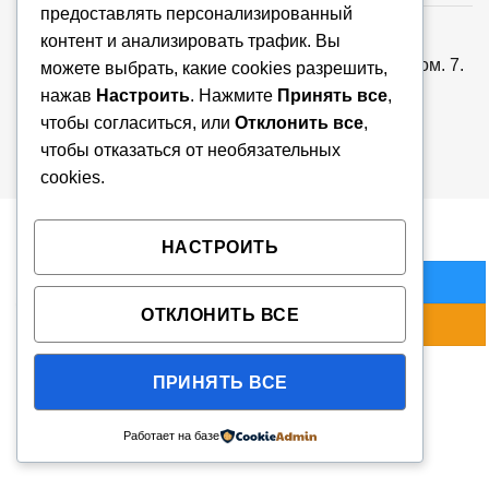
предоставлять персонализированный
ООО «Ваша тема», УНП: 193779018, Республика
контент и анализировать трафик. Вы
Беларусь, 220073, г. Минск, ул. Скрыганова, д.6, пом. 7.
можете выбрать, какие cookies разрешить,
Регистрация от 26.07.2024г. Мингорисполком. В
нажав
Настроить
. Нажмите
Принять все
,
торговом реестре N725576 от 27.08.2024г.
чтобы согласиться, или
Отклонить все
,
чтобы отказаться от необязательных
cookies.
Copyright 2026 © VTEMA.BY
НАСТРОИТЬ
Количество товара Электрогриль Braun MultiGrill
В КОРЗИНУ
ОТКЛОНИТЬ ВСЕ
КУПИТЬ СЕЙЧАС
ПРИНЯТЬ ВСЕ
Работает на базе