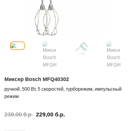
Миксер Bosch MFQ40302
ручной, 500 Вт, 5 скоростей, турборежим, импульсный
режим
Первоначальная
Текущая
239,00
б.р.
229,00
б.р.
цена
цена:
составляла
229,00 б.р..
239,00 б.р..