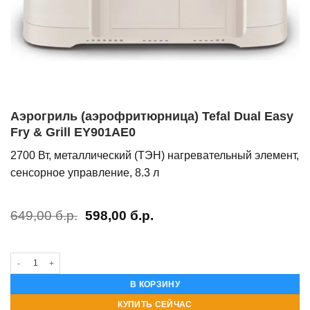
Аэрогриль (аэрофритюрница) Tefal Dual Easy
Fry & Grill EY901AE0
2700 Вт, металлический (ТЭН) нагревательный элемент,
сенсорное управление, 8.3 л
Первоначальная
Текущая
649,00
б.р.
598,00
б.р.
цена
цена:
составляла
598,00 б.р..
649,00 б.р..
Количество товара Аэрогриль (аэрофритюрница) Tefal Dual Easy Fry & Grill E
В КОРЗИНУ
КУПИТЬ СЕЙЧАС