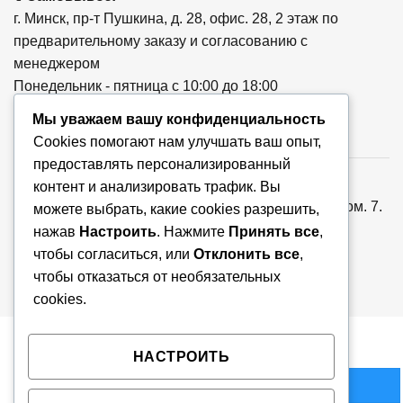
г. Минск, пр-т Пушкина, д. 28, офис. 28, 2 этаж по
предварительному заказу и согласованию с
менеджером
Понедельник - пятница с 10:00 до 18:00
Мы уважаем вашу конфиденциальность
Cookies помогают нам улучшать ваш опыт,
предоставлять персонализированный
ООО «Ваша тема», УНП: 193779018, Республика
контент и анализировать трафик. Вы
Беларусь, 220073, г. Минск, ул. Скрыганова, д.6, пом. 7.
можете выбрать, какие cookies разрешить,
Регистрация от 26.07.2024г. Мингорисполком. В
нажав
Настроить
. Нажмите
Принять все
,
торговом реестре N725576 от 27.08.2024г.
чтобы согласиться, или
Отклонить все
,
чтобы отказаться от необязательных
cookies.
Copyright 2026 © VTEMA.BY
НАСТРОИТЬ
Количество товара Аэрогриль (аэрофритюрница) T
В КОРЗИНУ